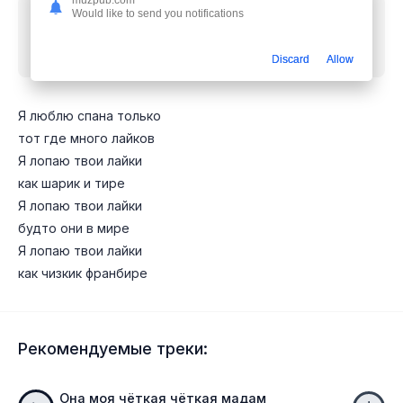
Would like to send you notifications
Скачать песню
Марьяна Локель, Вау Вероника,
Steshok, Макар Давидов - Лопаю лапки
mp3
бесплатно
Discard
Allow
Я люблю спана только
тот где много лайков
Я лопаю твои лайки
как шарик и тире
Я лопаю твои лайки
будто они в мире
Я лопаю твои лайки
как чизкик франбире
Рекомендуемые треки:
Она моя чёткая чёткая мадам