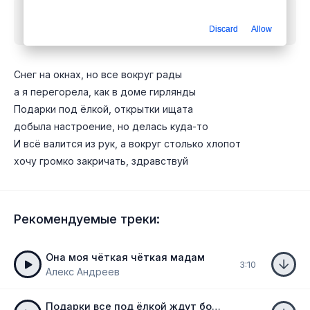
Скачать песню
Марьяна Локель, ГЛЕБАС, Вау
Вероника - ВАУ Новый Год
mp3 бесплатно
Discard
Allow
Снег на окнах, но все вокруг рады
а я перегорела, как в доме гирлянды
Подарки под ёлкой, открытки ищата
добыла настроение, но делась куда-то
И всё валится из рук, а вокруг столько хлопот
хочу громко закричать, здравствуй
Рекомендуемые треки:
Она моя чёткая чёткая мадам
3:10
Алекс Андреев
Подарки все под ёлкой ждут бои курантов