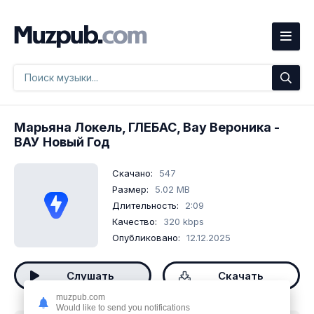
Марьяна Локель, ГЛЕБАС, Вау Вероника
-
ВАУ Новый Год
Скачано:
547
Размер:
5.02 MB
Длительность:
2:09
Качество:
320 kbps
Опубликовано:
12.12.2025
Слушать
Скачать
muzpub.com
Would like to send you notifications