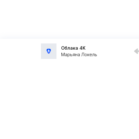
Облака 4K
Марьяна Локель
Администрация:
admin@muzpub.com