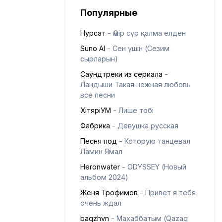
Популярные
Нурсат
- Өмір сүр қалма елден
Suno AI
- Сен үшін (Сезим
сырларын)
Саундтреки из сериала
-
Ландыши Такая нежная любовь
все песни
ХітяріУМ
- Лише тобі
Фабрика
- Девушка русская
Песня под
- Которую танцевал
Ламин Ямал
Heronwater
- ODYSSEY (Новый
альбом 2024)
Женя Трофимов
- Привет я тебя
очень ждал
baqzhvn
- Махаббатым (Qazaq