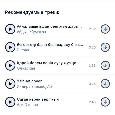
Рекомендуемые треки:
Айналайын қашан сені жан жарым деп жар салам
2:52
Айдын Жумахан
Өзгертеді бәрін бір кездесу бір кездесу
3:20
Duman
Қарай берем сенің сұлу жүзіңе
3:36
Олжасхан
Үзіп ал cover
3:26
Индира Елемес, A.Z
Саған керек тек тиын
2:46
Али Отенов