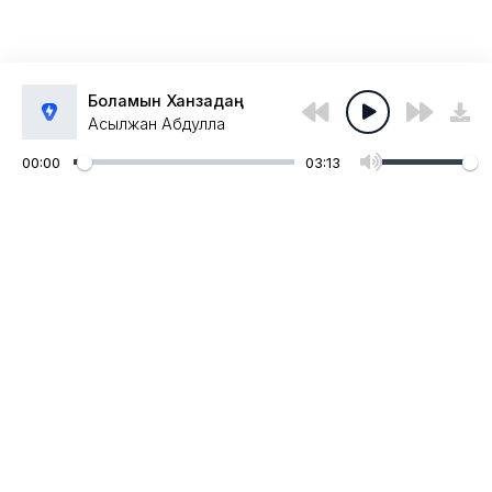
Боламын Ханзадаң
Асылжан Абдулла
00:00
03:13
Администрация:
admin@muzpub.com