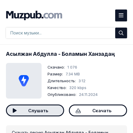
Асылжан Абдулла
- Боламын Ханзадаң
Скачано:
1 076
Размер:
7.34 MB
Длительность:
3:12
Качество:
320 kbps
Опубликовано:
24.11.2024
Слушать
Скачать
Скачать песню
Асылжан Абдулла - Боламын