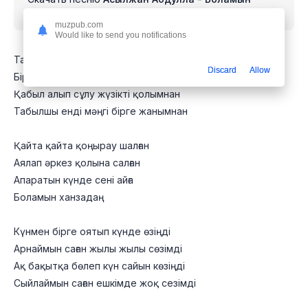
Ханзадаң
mp3 бесплатно
muzpub.com
Would like to send you notifications
Тағдырымда айналдым сенің барыңнан
Discard
Allow
Бір сәт көрмесем сені сені сағынам
Қабыл алып сұлу жүзікті қолымнан
Табылшы енді мәңгі бірге жанымнан
Қайта қайта қоңырау шалған
Аялап әркез қолына салған
Апаратын күнде сені айға
Боламын ханзадаң
Күнмен бірге оятып күнде өзіңді
Арнаймын саған жылы жылы сөзімді
Ақ бақытқа бөлеп күн сайын көзіңді
Сыйлаймын саған ешкімде жоқ сезімді