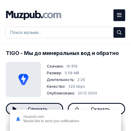
TIGO
- Мы до минеральных вод и обратно
Скачано:
16 819
Размер:
5.58 MB
Длительность:
2:26
Качество:
320 kbps
Опубликовано:
20.12.2024
Слушать
Скачать
muzpub.com
Would like to send you notifications
Скачать песню
TIGO - Мы до минеральных вод и