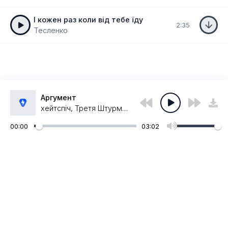
І кожен раз коли від тебе їду
2:35
Тесленко
Аргумент
хейтспіч, Третя Штурмова
00:00
03:02