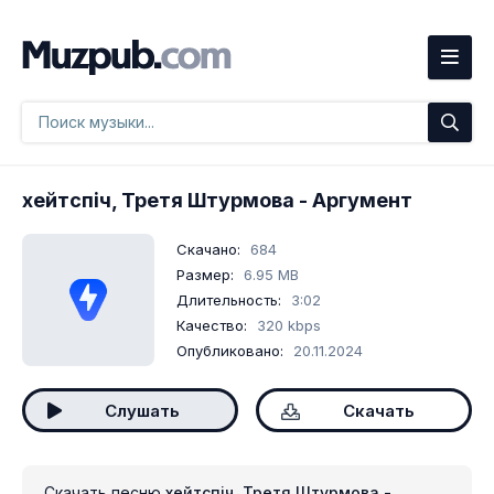
хейтспіч, Третя Штурмова
- Аргумент
Скачано:
684
Размер:
6.95 MB
Длительность:
3:02
Качество:
320 kbps
Опубликовано:
20.11.2024
Слушать
Скачать
Скачать песню
хейтспіч, Третя Штурмова -