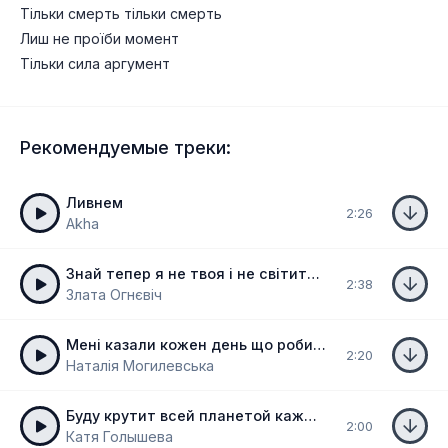
Тільки смерть тільки смерть
Лиш не проїби момент
Тільки сила аргумент
Рекомендуемые треки:
Ливнем
2:26
Akha
Знай тепер я не твоя і не світить наш Маяк
2:38
Злата Огнєвіч
Мені казали кожен день що робить
2:20
Наталія Могилевська
Буду крутит всей планетой каждой той каждой этой
2:00
Катя Голышева