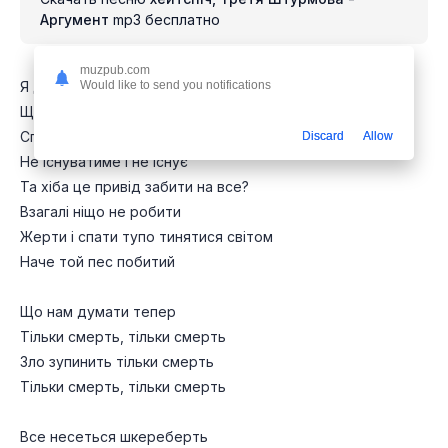
Аргумент
mp3 бесплатно
muzpub.com
Я дурний, багатію думкою
Would like to send you notifications
Що не створив то руйную
Справедливості не існувало
Discard
Allow
Не існуватиме і не існує
Та хіба це привід забити на все?
Взагалі ніщо не робити
Жерти і спати тупо тинятися світом
Наче той пес побитий
Що нам думати тепер
Тільки смерть, тільки смерть
Зло зупинить тільки смерть
Тільки смерть, тільки смерть
Все несеться шкереберть