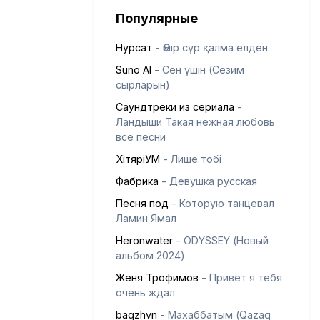
Популярные
Нурсат
- Өмір сүр қалма елден
Suno AI
- Сен үшін (Сезим
сырларын)
Саундтреки из сериала
-
Ландыши Такая нежная любовь
все песни
ХітяріУМ
- Лише тобі
Фабрика
- Девушка русская
Песня под
- Которую танцевал
Ламин Ямал
Heronwater
- ODYSSEY (Новый
альбом 2024)
Женя Трофимов
- Привет я тебя
очень ждал
baqzhvn
- Махаббатым (Qazaq