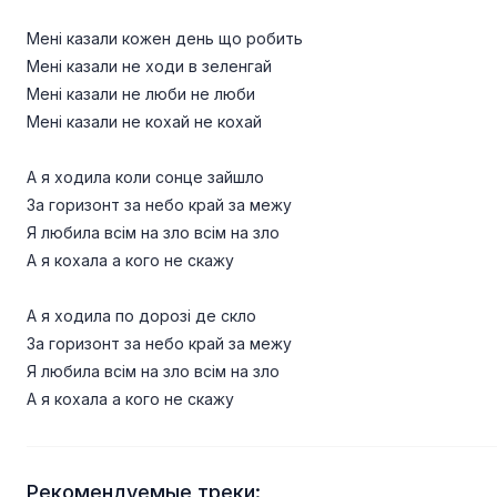
Мені казали кожен день що робить
Мені казали не ходи в зеленгай
Мені казали не люби не люби
Мені казали не кохай не кохай
А я ходила коли сонце зайшло
За горизонт за небо край за межу
Я любила всім на зло всім на зло
А я кохала а кого не скажу
А я ходила по дорозі де скло
За горизонт за небо край за межу
Я любила всім на зло всім на зло
А я кохала а кого не скажу
Рекомендуемые треки: