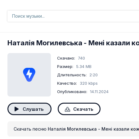
Наталія Могилевська
- Мені казали 
Скачано:
740
Размер:
5.34 MB
Длительность:
2:20
Качество:
320 kbps
Опубликовано:
14.11.2024
Слушать
Скачать
Скачать песню
Наталія Могилевська - Мені казали ко