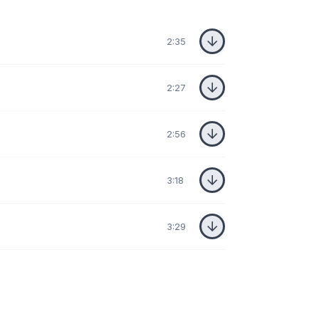
2:35
2:27
2:56
3:18
3:29