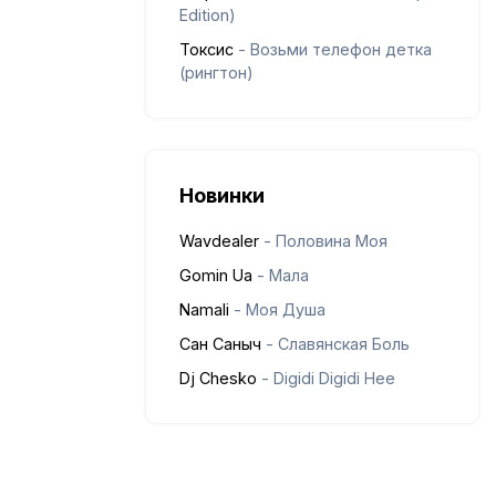
Edition)
Токсис
- Возьми телефон детка
(рингтон)
Новинки
Wavdealer
- Половина Моя
Gomin Ua
- Мала
Namali
- Моя Душа
Сан Саныч
- Славянская Боль
Dj Chesko
- Digidi Digidi Hee