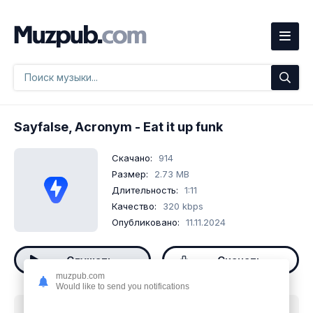
Sayfalse, Acronym
- Eat it up funk
Скачано:
914
Размер:
2.73 MB
Длительность:
1:11
Качество:
320 kbps
Опубликовано:
11.11.2024
Слушать
Скачать
muzpub.com
Would like to send you notifications
Скачать песню
Sayfalse, Acronym - Eat it up funk