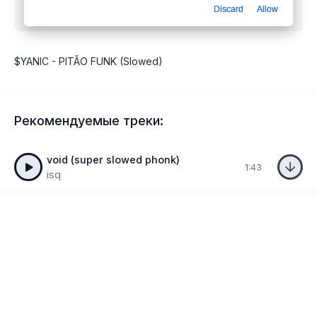
Discard
Allow
бесплатно
$YANIC - PITÃO FUNK (Slowed)
Рекомендуемые треки:
void (super slowed phonk)
1:43
isq