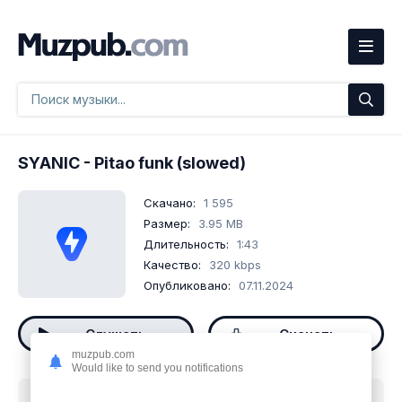
SYANIC
- Pitao funk (slowed)
Скачано:
1 595
Размер:
3.95 MB
Длительность:
1:43
Качество:
320 kbps
Опубликовано:
07.11.2024
Слушать
Скачать
muzpub.com
Would like to send you notifications
Скачать песню
SYANIC - Pitao funk (slowed)
mp3