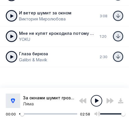
И ветер шумит за окном
3:08
Виктория Миролюбова
Мне не купят крокодила потому что мне нельзя phonk remix
1:20
YOKU
Глаза бирюза
2:30
Galibri & Mavik
За окнами шумит гроза гроза
Ляма
00:00
02:58