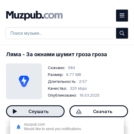
Ляма
- За окнами шумит гроза гроза
Скачано:
584
Размер:
6.77 MB
Длительность:
2:57
Качество:
320 kbps
Опубликовано:
19.03.2025
Слушать
Скачать
muzpub.com
Would like to send you notifications
Скачать песню
Ляма - За окнами шумит гроза