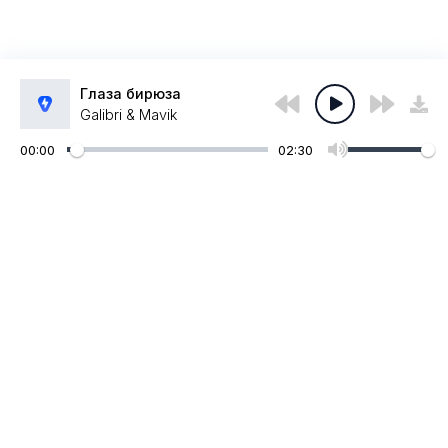
Глаза бирюза
Galibri & Mavik
00:00
02:30
Администрация:
admin@muzpub.com