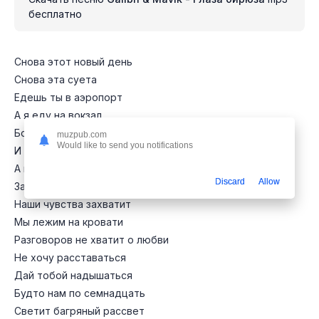
бесплатно
Снова этот новый день
Снова эта суета
Едешь ты в аэропорт
А я еду на вокзал
Большие города
muzpub.com
Would like to send you notifications
И такси туда – сюда
А мне просто бы сейчас
Discard
Allow
Заглянуть в твои глаза
Наши чувства захватит
Мы лежим на кровати
Разговоров не хватит о любви
Не хочу расставаться
Дай тобой надышаться
Будто нам по семнадцать
Светит багряный рассвет