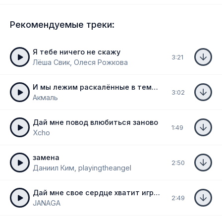
Рекомендуемые треки:
Я тебе ничего не скажу
3:21
Лёша Свик, Олеся Рожкова
И мы лежим раскалённые в темноте
3:02
Акмаль
Дай мне повод влюбиться заново
1:49
Xcho
замена
2:50
Даниил Ким, playingtheangel
Дай мне свое сердце хватит играть
2:49
JANAGA