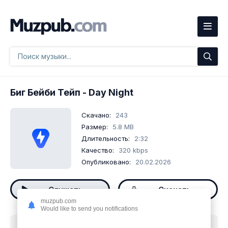
Биг Бейби Тейп
- Day Night
Скачано:
243
Размер:
5.8 MB
Длительность:
2:32
Качество:
320 kbps
Опубликовано:
20.02.2026
Слушать
Скачать
muzpub.com
Would like to send you notifications
Скачать песню
Биг Бейби Тейп - Day Night
mp3