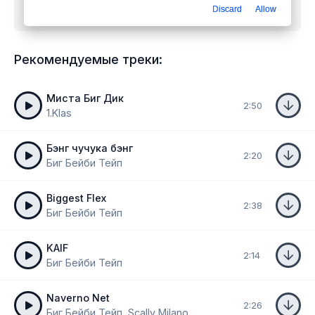
Discard
Allow
бесплатно
Рекомендуемые треки:
Миста Биг Дик
2:50
1.Klas
Бэнг чучука бэнг
2:20
Биг Бейби Тейп
Biggest Flex
2:38
Биг Бейби Тейп
KAIF
2:14
Биг Бейби Тейп
Naverno Net
2:26
Биг Бейби Тейп, Scally Milano