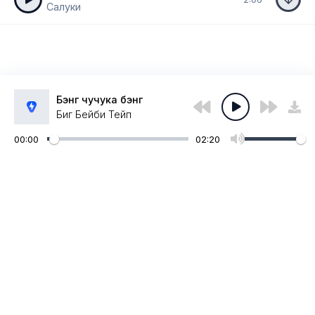
Салуки
Бэнг чучука бэнг
Биг Бейби Тейп
00:00
02:20