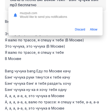
mp3 бесплатно
muzpub.com
Would like to send you notifications
Big Baby Tape & Kill Eva Chuchuka
Discard
Allow
Это чучука, это чучука (В Москве)
Я валю по трассе, я спешу к тебе (В Москве)
Это чучука, это чучука (В Москве)
Я валю по трассе, я спешу к тебе
В Москве
Bang чучука bang Еду по Москве качу
Бэнг чучука руки тянутся к тебе качу
Бэнг чучука бэнг я тебя раздеть хочу
Бэнг чучука ну-ка я хочу тебя одну
А, а, а, а-а, а, это чучука в Москве
А, а, а, а-а, а, валю по трассе: я спешу к тебе, а-а, а-а
А, а, а, а-а, а, это чучука в Москве