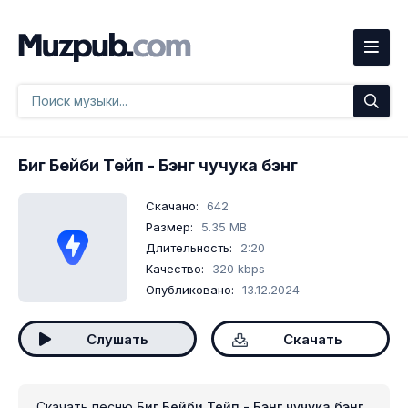
Биг Бейби Тейп
- Бэнг чучука бэнг
Скачано:
642
Размер:
5.35 MB
Длительность:
2:20
Качество:
320 kbps
Опубликовано:
13.12.2024
Слушать
Скачать
Скачать песню
Биг Бейби Тейп - Бэнг чучука бэнг