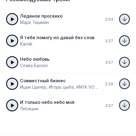
Ледяное просекко
2:54
Марк Тишман
Я тебе помогу но давай без слов
3:27
Kamik
Небо любовь
3:07
Слава Басюл
Совместный бизнес
2:29
Ицык Цыпер, Игорь цыба, ANYA VORONA
И только небо небо моё
3:27
Лисицын