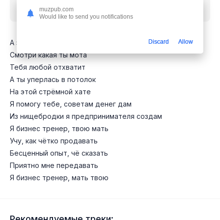
бесплатно
muzpub.com
Would like to send you notifications
А за окошком небо, ай
Discard
Allow
Смотри какая ты мота
Тебя любой отхватит
А ты уперлась в потолок
На этой стрёмной хате
Я помогу тебе, советам денег дам
Из нищебродки я предпринимателя создам
Я бизнес тренер, твою мать
Учу, как чётко продавать
Бесценный опыт, чё сказать
Приятно мне передавать
Я бизнес тренер, мать твою
Рекомендуемые треки: