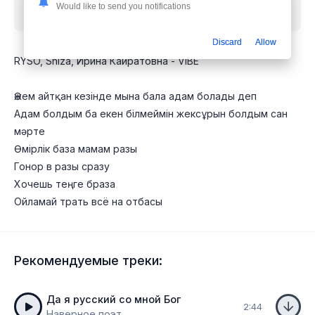
Would like to send you notifications
Вайб
mp3 бесплатно
Discard
Allow
RYSO, Shiza, Ирина Кайратовна - VIBE
Әжем айтқан кезінде мына бала адам болады деп
Адам болдым ба екен білмеймін жексұрын болдым сан
мәрте
Өмірлік база мамам разы
Гонор в разы сразу
Хочешь теңге браза
Ойламай трать всё на отбасы
Рекомендуемые треки:
Да я русский со мной Бог
2:44
Наверное поэт