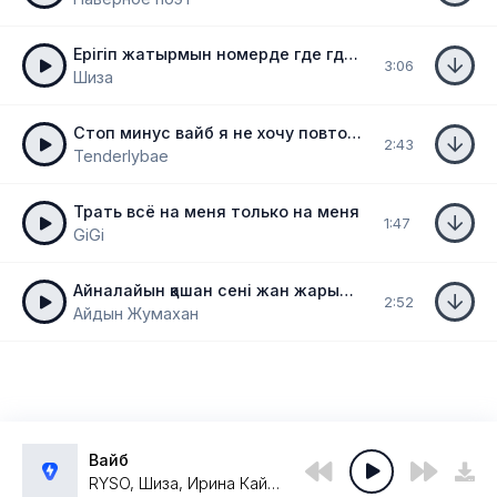
Ерігіп жатырмын номерде где где в Караганде
3:06
Шиза
Стоп минус вайб я не хочу повторять сценарий
2:43
Tenderlybae
Трать всё на меня только на меня
1:47
GiGi
Айналайын қашан сені жан жарым деп жар салам
2:52
Айдын Жумахан
Вайб
RYSO, Шиза, Ирина Кайратовна