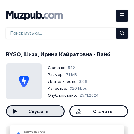
RYSO, Шиза, Ирина Кайратовна
- Вайб
Скачано:
582
Размер:
7.1 MB
Длительность:
3:06
Качество:
320 kbps
Опубликовано:
25.11.2024
Слушать
Скачать
muzpub.com
Скачать песню
RYSO, Шиза, Ирина Кайратовна -