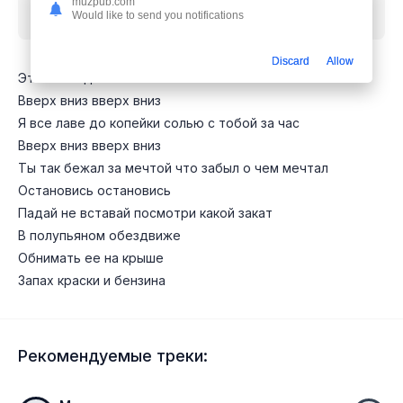
muzpub.com
Would like to send you notifications
лето
mp3 бесплатно
Discard
Allow
Это последнее лето лови его сейчас
Вверх вниз вверх вниз
Я все лаве до копейки солью с тобой за час
Вверх вниз вверх вниз
Ты так бежал за мечтой что забыл о чем мечтал
Остановись остановись
Падай не вставай посмотри какой закат
В полупьяном обездвиже
Обнимать ее на крыше
Запах краски и бензина
Рекомендуемые треки: