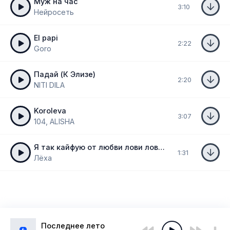
Муж на час
3:10
Нейросеть
El papi
2:22
Goro
Падай (К Элизе)
2:20
NITI DILA
Koroleva
3:07
104, ALISHA
Я так кайфую от любви лови лови (из Ландыши такая нежная любовь)
1:31
Лёха
Последнее лето