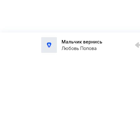
Мальчик вернись
Любовь Попова
Администрация:
admin@muzpub.com