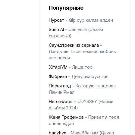
Популярные
Нурсат
- Өмір сүр қалма елден
Suno AI
- Сен үшін (Сезим
сырларын)
Саундтреки из сериала
-
Ландыши Такая нежная любовь
все песни
ХітяріУМ
- Лише тобі
Фабрика
- Девушка русская
Песня под
- Которую танцевал
Ламин Ямал
Heronwater
- ODYSSEY (Новый
альбом 2024)
Женя Трофимов
- Привет я тебя
очень ждал
baqzhvn
- Махаббатым (Qazaq