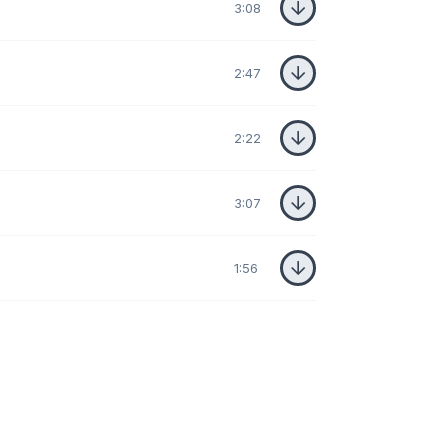
3:08
2:47
2:22
3:07
1:56