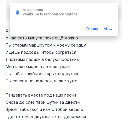
Скачать песню
Клава Кока, Леша Свик - По
muzpub.com
знакомым улицам
mp3 бесплатно
Would like to send you notifications
Discard
Allow
Холодная куртка с запахом кожи
У нас есть минута, пока ещё можно
Ты старым маршрутом к моему сердцу
Ищешь подходы, чтобы согреться
Листьями падали в белую простынь
Мечтали о море в летние грозы
Ты забыл клубы и старых подружек
Ты совсем не подарок, я ещё хуже
Танцевать вместе под наши песни
Снова до слёз твои шутки за двести
Время забыться и нам с тобой весело
Где-то там, в двух шагах от депрессии