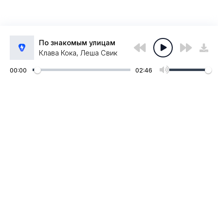
По знакомым улицам
Клава Кока, Леша Свик
00:00
02:46
Администрация:
admin@muzpub.com