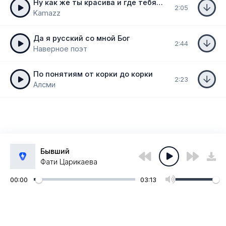
Ну как же ты красива и где тебя носило
2:05
Kamazz
Да я русский со мной Бог
2:44
Наверное поэт
По понятиям от корки до корки
2:23
Алсми
Бывший
Фати Царикаева
00:00
03:13