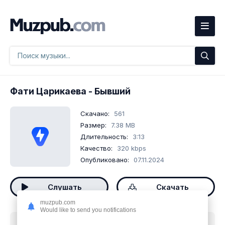
Фати Царикаева
- Бывший
Скачано:
561
Размер:
7.38 MB
Длительность:
3:13
Качество:
320 kbps
Опубликовано:
07.11.2024
Слушать
Скачать
muzpub.com
Would like to send you notifications
Скачать песню
Фати Царикаева - Бывший
mp3