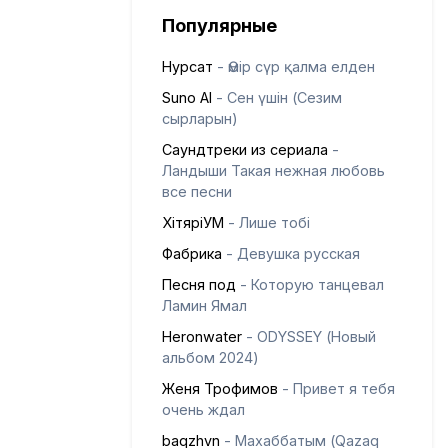
Популярные
Нурсат
- Өмір сүр қалма елден
Suno AI
- Сен үшін (Сезим
сырларын)
Саундтреки из сериала
-
Ландыши Такая нежная любовь
все песни
ХітяріУМ
- Лише тобі
Фабрика
- Девушка русская
Песня под
- Которую танцевал
Ламин Ямал
Heronwater
- ODYSSEY (Новый
альбом 2024)
Женя Трофимов
- Привет я тебя
очень ждал
baqzhvn
- Махаббатым (Qazaq