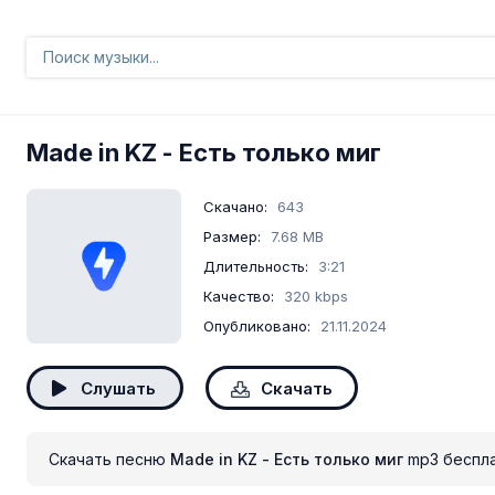
Made in KZ
- Есть только миг
Скачано:
643
Размер:
7.68 MB
Длительность:
3:21
Качество:
320 kbps
Опубликовано:
21.11.2024
Слушать
Скачать
Скачать песню
Made in KZ - Есть только миг
mp3 беспл