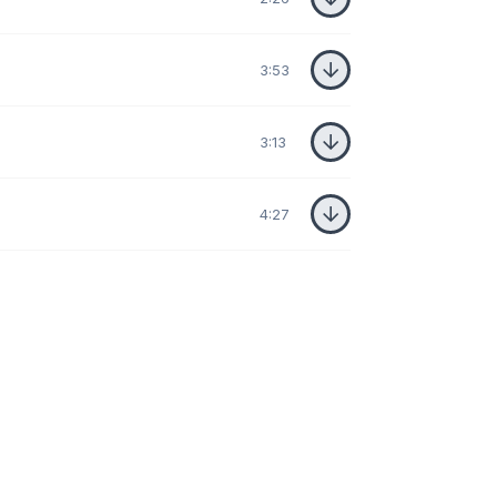
3:53
3:13
4:27