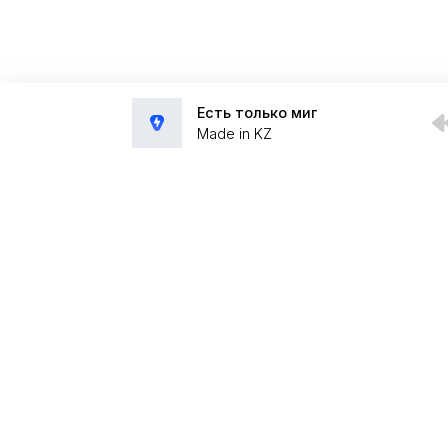
Есть только миг
Made in KZ
Администрация:
admin@muzpub.com