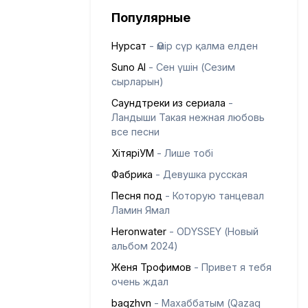
Популярные
Нурсат
- Өмір сүр қалма елден
Suno AI
- Сен үшін (Сезим
сырларын)
Саундтреки из сериала
-
Ландыши Такая нежная любовь
все песни
ХітяріУМ
- Лише тобі
Фабрика
- Девушка русская
Песня под
- Которую танцевал
Ламин Ямал
Heronwater
- ODYSSEY (Новый
альбом 2024)
Женя Трофимов
- Привет я тебя
очень ждал
baqzhvn
- Махаббатым (Qazaq