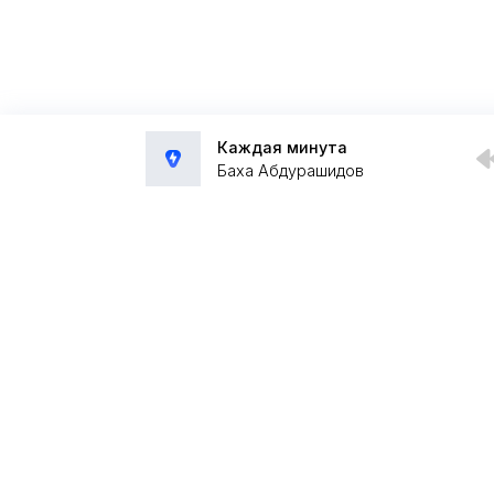
Каждая минута
Баха Абдурашидов
Администрация:
admin@muzpub.com