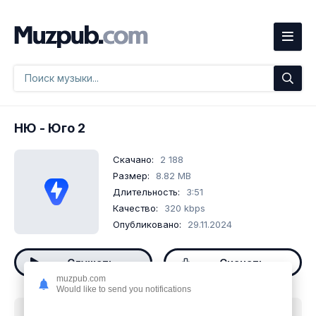
НЮ
- Юго 2
Скачано:
2 188
Размер:
8.82 MB
Длительность:
3:51
Качество:
320 kbps
Опубликовано:
29.11.2024
Слушать
Скачать
muzpub.com
Would like to send you notifications
Скачать песню
НЮ - Юго 2
mp3 бесплатно