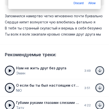
Discard
Allow
Запомнился намертво четко мгновенно почти буквально
Сердце кипит волнуется чую влюбилась фатально я
В тебя ты странный скуластый и веришь в себя безумно
Ты волк я волк закапали кровью слезами друг друга мы
Рекомендуемые треки:
Нам не жить друг без друга
3:49
Эмин
О если бы ты был настоящим стала бы тебе подругой
3:51
NЮ
Губами руками глазами слезами бегите за нами
4:22
Тату