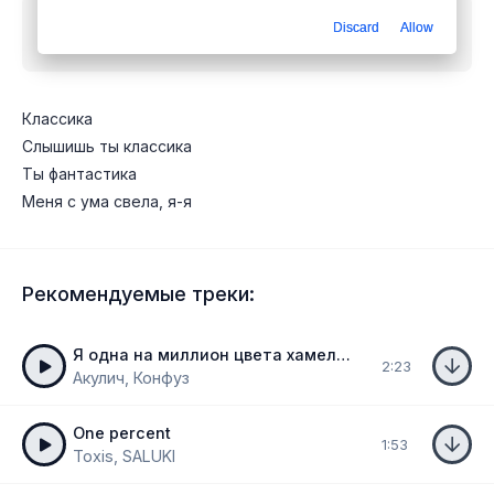
Скачать песню
Конфуз - Классика слышишь ты
Discard
Allow
классика ты фантастика
mp3 бесплатно
Классика
Слышишь ты классика
Ты фантастика
Меня с ума свела, я-я
Рекомендуемые треки:
Я одна на миллион цвета хамелеон
2:23
Акулич, Конфуз
One percent
1:53
Toxis, SALUKI