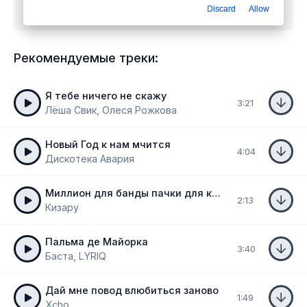
Discard
Allow
изменится
mp3 бесплатно
Рекомендуемые треки:
Я тебе ничего не скажу
3:21
Лёша Свик, Олеся Рожкова
Новый Год к нам мчится
4:04
Дискотека Авария
Миллион для банды пачки для команды
2:13
Кизару
Пальма де Майорка
3:40
Баста, LYRIQ
Дай мне повод влюбиться заново
1:49
Xcho