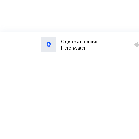
Сдержал слово
Heronwater
Администрация:
admin@muzpub.com