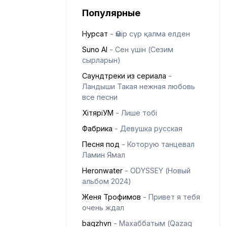
Популярные
Нурсат
- Өмір сүр қалма елден
Suno AI
- Сен үшін (Сезим
сырларын)
Саундтреки из сериала
-
Ландыши Такая нежная любовь
все песни
ХітяріУМ
- Лише тобі
Фабрика
- Девушка русская
Песня под
- Которую танцевал
Ламин Ямал
Heronwater
- ODYSSEY (Новый
альбом 2024)
Женя Трофимов
- Привет я тебя
очень ждал
baqzhvn
- Махаббатым (Qazaq