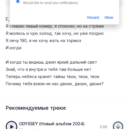
Would like to send you notifications
Discard
Allow
Е, утопаю в своей боли я мой toolie и нас двое
Я сливаю левый номер, я спокоен, но на стрёме
Я молюсь и чую холод, так хочу, но уже поздно
Я лечу 190, я не хочу жать на тормоз
И когда
И когда ты видишь джип яркий дальний свет
Знай, что я внутри и тебя там больше нет
Теперь небеса хранят тайны твои, твои, твои
Почему тебя взяли не нас двоих, двоих, двоих?
Рекомендуемые треки:
ODYSSEY (Новый альбом 2024)
2:00