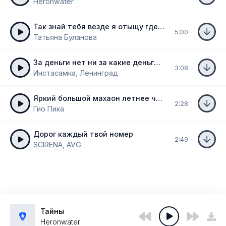
Heronwater
Так знай тебя везде я отыщу где б не был ты
5:00
Татьяна Буланова
За деньги нет ни за какие деньги нет
3:08
Инстасамка, Ленинград
Яркий большой махаон летнее чудо природы
2:28
Гио Пика
Дорог каждый твой номер
2:49
SCIRENA, AVG
Тайны
Heronwater