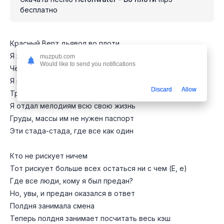
бесплатно
Красный Benz дьявол во плоти
Я забрал сезон MVP
muzpub.com
Would like to send you notifications
Чёрный Range, салон VIP
Я в большой России, меня не найти
Discard
Allow
Труд и хасл в худи Crystal Castles
Я отдал мелодиям всю свою жизнь
Груды, массы им не нужен паспорт
Эти стада-стада, где все как один
Кто не рискует ничем
Тот рискует больше всех остаться ни с чем (Е, е)
Где все люди, кому я был предан?
Но, увы, и предан оказался в ответ
Полдня занимала смена
Теперь полдня занимает посчитать весь кэш