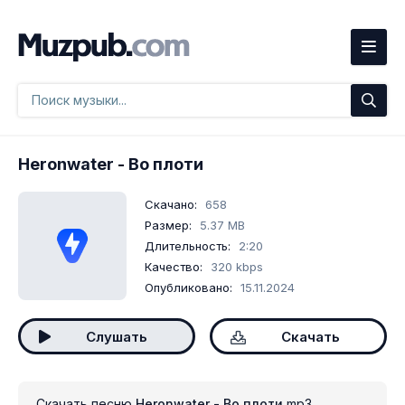
Heronwater
- Во плоти
Скачано:
658
Размер:
5.37 MB
Длительность:
2:20
Качество:
320 kbps
Опубликовано:
15.11.2024
Слушать
Скачать
Скачать песню
Heronwater - Во плоти
mp3