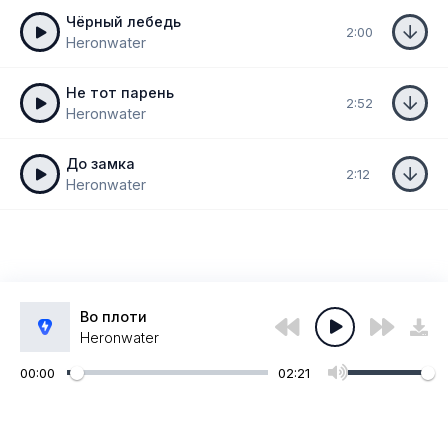
Чёрный лебедь
2:00
Heronwater
Не тот парень
2:52
Heronwater
До замка
2:12
Heronwater
Во плоти
Heronwater
00:00
02:21