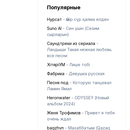
Популярные
Нурсат
- Өмір сүр қалма елден
Suno AI
- Сен үшін (Сезим
сырларын)
Саундтреки из сериала
-
Ландыши Такая нежная любовь
все песни
ХітяріУМ
- Лише тобі
Фабрика
- Девушка русская
Песня под
- Которую танцевал
Ламин Ямал
Heronwater
- ODYSSEY (Новый
альбом 2024)
Женя Трофимов
- Привет я тебя
очень ждал
baqzhvn
- Махаббатым (Qazaq