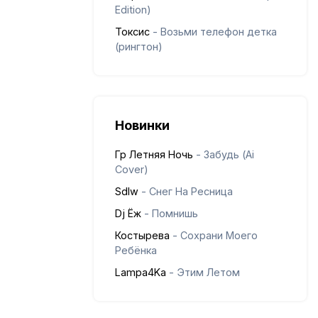
Edition)
Токсис
- Возьми телефон детка
(рингтон)
Новинки
Гр Летняя Ночь
- Забудь (Ai
Cover)
Sdlw
- Снег На Ресница
Dj Ёж
- Помнишь
Костырева
- Сохрани Моего
Ребёнка
Lampa4Ka
- Этим Летом