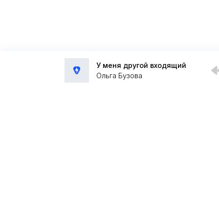
У меня другой входящий
Ольга Бузова
Администрация:
admin@muzpub.com