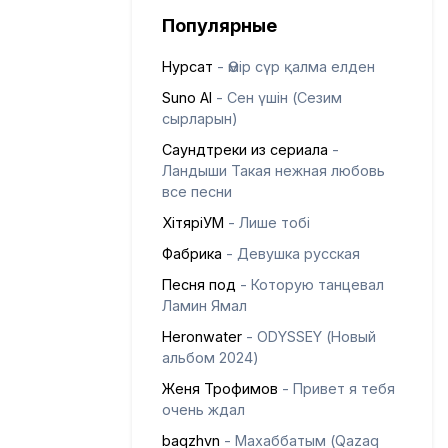
Популярные
Нурсат
- Өмір сүр қалма елден
Suno AI
- Сен үшін (Сезим
сырларын)
Саундтреки из сериала
-
Ландыши Такая нежная любовь
все песни
ХітяріУМ
- Лише тобі
Фабрика
- Девушка русская
Песня под
- Которую танцевал
Ламин Ямал
Heronwater
- ODYSSEY (Новый
альбом 2024)
Женя Трофимов
- Привет я тебя
очень ждал
baqzhvn
- Махаббатым (Qazaq