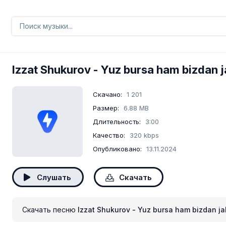
Izzat Shukurov
- Yuz bursa ham bizdan 
Скачано:
1 201
Размер:
6.88 MB
Длительность:
3:00
Качество:
320 kbps
Опубликовано:
13.11.2024
Слушать
Скачать
Скачать песню
Izzat Shukurov - Yuz bursa ham bizdan j