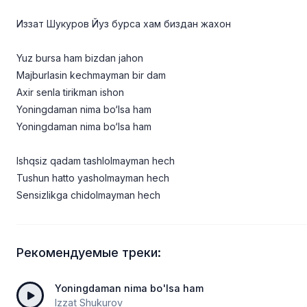
Иззат Шукуров Йуз бурса хам биздан жахон
Yuz bursa ham bizdan jahon
Majburlasin kechmayman bir dam
Axir senla tirikman ishon
Yoningdaman nima bo‘lsa ham
Yoningdaman nima bo‘lsa ham
Ishqsiz qadam tashlolmayman hech
Tushun hatto yasholmayman hech
Sensizlikga chidolmayman hech
Рекомендуемые треки:
Yoningdaman nima bo'lsa ham
Izzat Shukurov