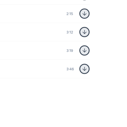
2:15
3:12
3:19
3:46