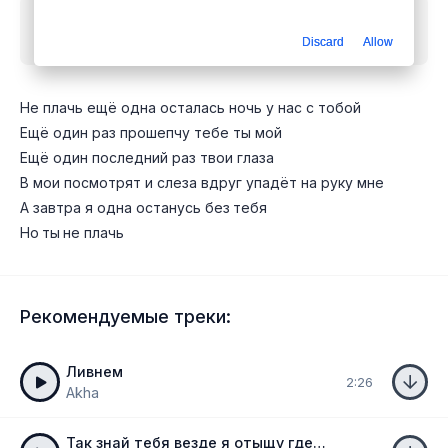
Скачать песню
Татьяна Буланова - Не плачь ещё
одна осталась ночь
mp3 бесплатно
Discard
Allow
Не плачь ещё одна осталась ночь у нас с тобой
Ещё один раз прошепчу тебе ты мой
Ещё один последний раз твои глаза
В мои посмотрят и слеза вдруг упадёт на руку мне
А завтра я одна останусь без тебя
Но ты не плачь
Рекомендуемые треки:
Ливнем
2:26
Akha
Так знай тебя везде я отыщу где б не был ты