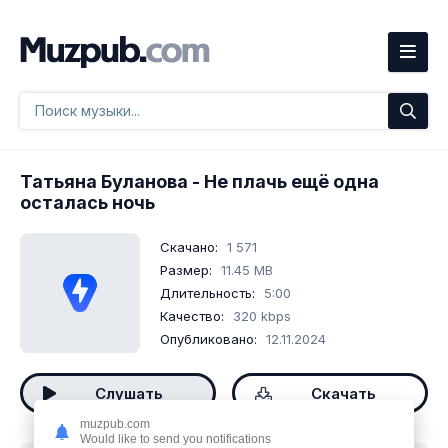
Татьяна Буланова
- Не плачь ещё одна
осталась ночь
Скачано:
1 571
Размер:
11.45 MB
Длительность:
5:00
Качество:
320 kbps
Опубликовано:
12.11.2024
Слушать
Скачать
muzpub.com
Would like to send you notifications