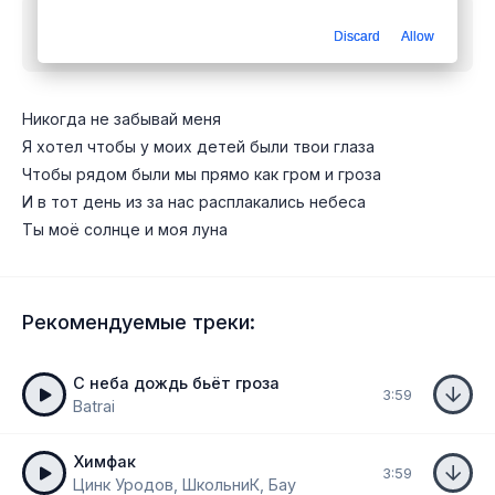
Скачать песню
The Adresov - Я хотел чтобы у
Discard
Allow
моих детей были твои глаза
mp3 бесплатно
Никогда не забывай меня
Я хотел чтобы у моих детей были твои глаза
Чтобы рядом были мы прямо как гром и гроза
И в тот день из за нас расплакались небеса
Ты моё солнце и моя луна
Рекомендуемые треки:
С неба дождь бьёт гроза
3:59
Batrai
Химфак
3:59
Цинк Уродов, ШкольниК, Бау