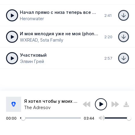
Начал прямо с низа теперь все релизы отлетают в чарт
2:41
Heronwater
И моя мелодия уже не моя (phonk remix)
2:20
WXREAD, 5sta Family
Участковый
2:57
Элвин Грей
Я хотел чтобы у моих детей были твои глаза
The Adresov
00:00
03:44