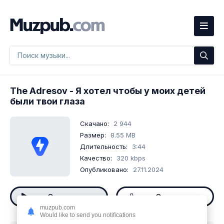
The Adresov
- Я хотел чтобы у моих детей
были твои глаза
Скачано:
2 944
Размер:
8.55 MB
Длительность:
3:44
Качество:
320 kbps
Опубликовано:
27.11.2024
Слушать
Скачать
muzpub.com
Would like to send you notifications