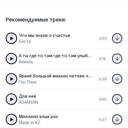
Рекомендуемые треки:
Что мы знали о счастье
3:53
Баста
А ты где то там где то там улыбаешься
2:19
Акмаль
Яркий большой махаон летнее чудо природы
2:28
Гио Пика
Для неё
3:55
ADAMYAN
Миллион алых роз
4:27
Made in KZ