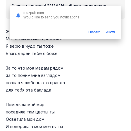
Скачать песню
ADAMYAN - Жизнь прекрасна
скажи мы летим ко мне прижмись
mp3 бесплатно
muzpub.com
Would like to send you notifications
Жизнь прекрасна скажи
Discard
Allow
Мы летим ко мне прижмись
Я верю в чудо ты тоже
Благодарен тебе я боже
За то что моя мадам рядом
За то понимание взглядом
познал я любовь это правда
для тебя эта баллада
Поменяла мой мир
посадила там цветы ты
Осветила мой дом
И поверила в мои мечты ты