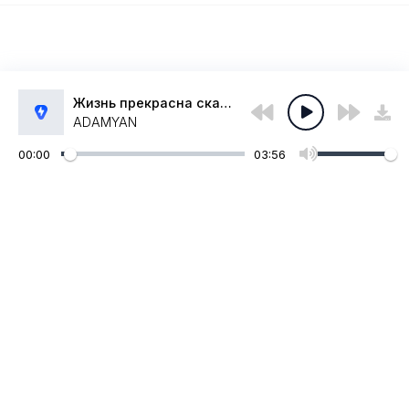
Жизнь прекрасна скажи мы летим ко мне прижмись
ADAMYAN
00:00
03:56
Администрация:
admin@muzpub.com