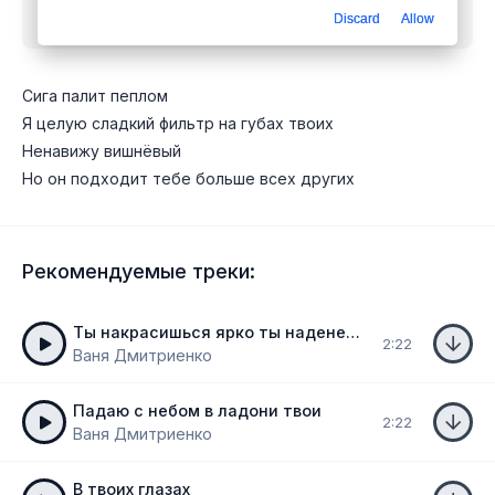
Discard
Allow
бесплатно
Сига палит пеплом
Я целую сладкий фильтр на губах твоих
Ненавижу вишнёвый
Но он подходит тебе больше всех других
Рекомендуемые треки:
Ты накрасишься ярко ты наденешь колготки
2:22
Ваня Дмитриенко
Падаю с небом в ладони твои
2:22
Ваня Дмитриенко
В твоих глазах