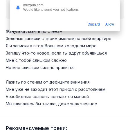
Скачать песню
zhanulka - Лазить по стенам от
muzpub.com
Would like to send you notifications
дефицита внимания
mp3 бесплатно
Discard
Allow
Жанулька Лазить по стенам
Зелёные записки с твоим именем по всей квартире
Я и записки в этом большом холодном мире
Запишу что-то новое, если ты вдруг объявишься
Мне с тобой слишком сложно
Но мне слишком сильно нравится
Лазить по стенам от дефицита внимания
Мне уже не заходит этот прикол с расстоянием
Безобидные созвоны кончаются манией
Мы вляпались бы так же, даже зная заранее
Рекомендуемые треки: