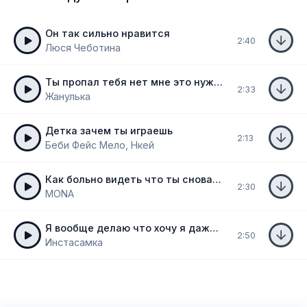
Он так сильно нравится
2:40
Люся Чеботина
Ты пропал тебя нет мне это нужно тебе нет
2:33
Жанулька
Детка зачем ты играешь
2:13
Беби Фейс Мело, Нкей
Как больно видеть что ты снова не со мной
2:30
MONA
Я вообще делаю что хочу я даже за деньги не замолчу
2:50
Инстасамка