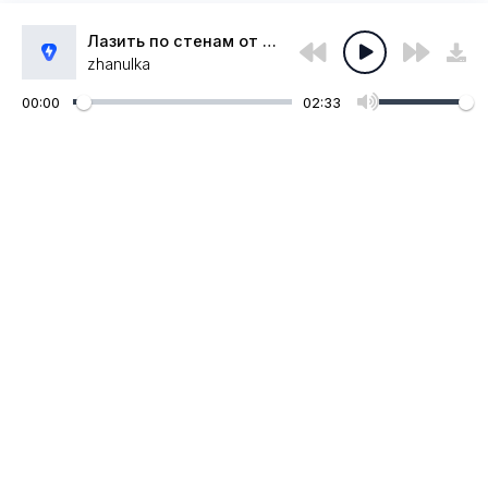
Лазить по стенам от дефицита внимания
zhanulka
00:00
02:33
Администрация:
admin@muzpub.com