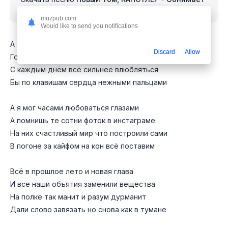
постель
mp3 бесплатно
muzpub.com
Would like to send you notifications
А ты красила ты будни улыбкой и яркими танцами
Discard
Allow
Гостиная сцена и мои овации
С каждым днём всё сильнее влюбляться
Бы по клавишам сердца нежными пальцами
А я мог часами любоваться глазами
А помнишь те сотни фоток в инстаграме
На них счастливый мир что построили сами
В погоне за кайфом на кон всё поставим
Всё в прошлое лето и новая глава
И все наши объятия заменили вещества
На полке так манит и разум дурманит
Дали слово завязать но снова как в тумане