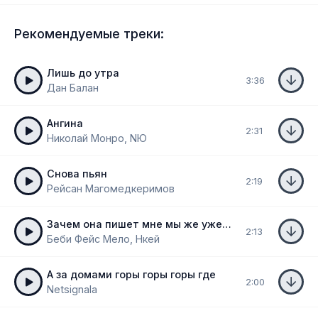
Рекомендуемые треки:
Лишь до утра
3:36
Дан Балан
Ангина
2:31
Николай Монро, NЮ
Снова пьян
2:19
Рейсан Магомедкеримов
Зачем она пишет мне мы же уже переспали
2:13
Беби Фейс Мело, Нкей
А за домами горы горы горы где
2:00
Netsignala