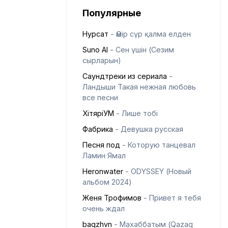
Популярные
Нурсат
- Өмір сүр қалма елден
Suno AI
- Сен үшін (Сезим
сырларын)
Саундтреки из сериала
-
Ландыши Такая нежная любовь
все песни
ХітяріУМ
- Лише тобі
Фабрика
- Девушка русская
Песня под
- Которую танцевал
Ламин Ямал
Heronwater
- ODYSSEY (Новый
альбом 2024)
Женя Трофимов
- Привет я тебя
очень ждал
baqzhvn
- Махаббатым (Qazaq