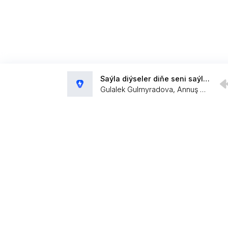
Saýla diýseler diňe seni saýlaryn
Gulalek Gulmyradova, Annuş Myratdurdyýew
Администрация:
admin@muzpub.com