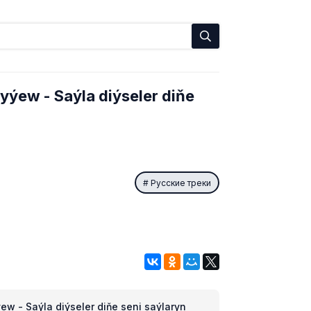
dyýew
- Saýla diýseler diňe
Русские треки
w - Saýla diýseler diňe seni saýlaryn