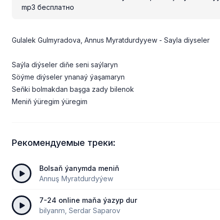
mp3 бесплатно
Gulalek Gulmyradova, Annus Myratdurdyyew - Sayla diyseler
Saýla diýseler diňe seni saýlaryn
Söýme diýseler ynanaý ýaşamaryn
Seňki bolmakdan başga zady bilenok
Meniň ýüregim ýüregim
Рекомендуемые треки:
Bolsaň ýanymda meniň
Annuş Myratdurdyýew
7-24 online maňa ýazyp dur
bilyanm, Serdar Saparov