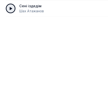
Сені іздедім
Шах Атажанов