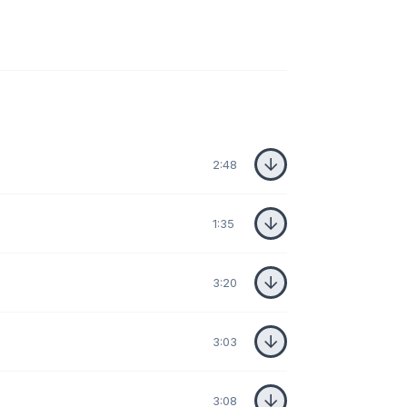
2:48
1:35
3:20
3:03
3:08