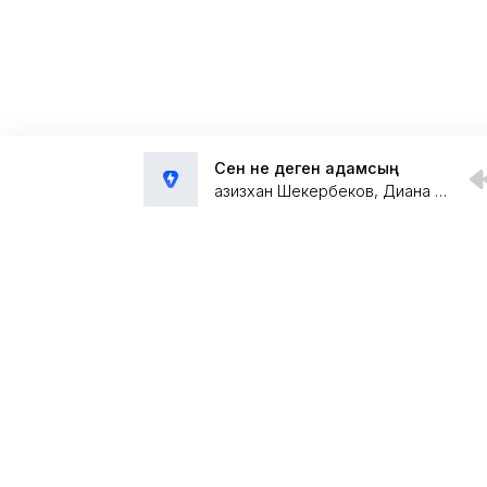
Сен не деген адамсың
Ғазизхан Шекербеков, Диана Исмаил
Администрация:
admin@muzpub.com