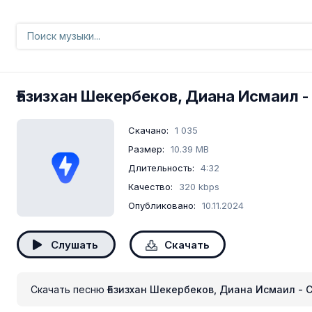
Ғазизхан Шекербеков, Диана Исмаил
-
Скачано:
1 035
Размер:
10.39 MB
Длительность:
4:32
Качество:
320 kbps
Опубликовано:
10.11.2024
Слушать
Скачать
Скачать песню
Ғазизхан Шекербеков, Диана Исмаил - 