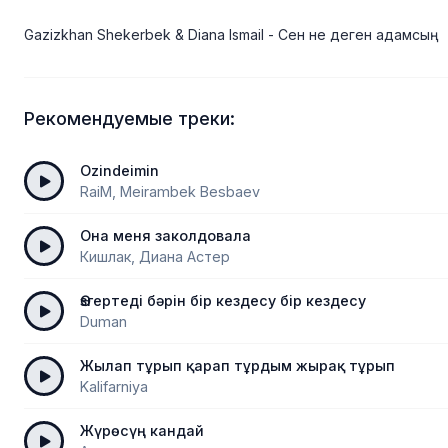
Gazizkhan Shekerbek & Diana Ismail - Сен не деген адамсың
Рекомендуемые треки:
Ozindeimin
RaiM, Meirambek Besbaev
Она меня заколдовала
Кишлак, Диана Астер
Өзгертеді бәрін бір кездесу бір кездесу
Duman
Жылап тұрып қарап тұрдым жырақ тұрып
Kalifarniya
Жүрөсүң кандай