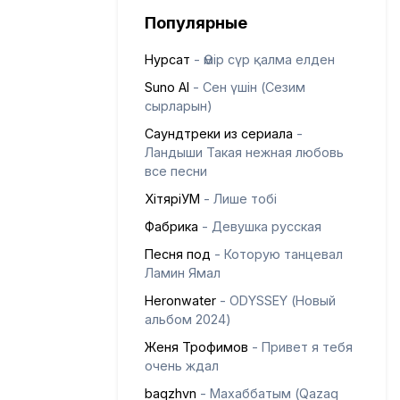
Популярные
Нурсат
- Өмір сүр қалма елден
Suno AI
- Сен үшін (Сезим
сырларын)
Саундтреки из сериала
-
Ландыши Такая нежная любовь
все песни
ХітяріУМ
- Лише тобі
Фабрика
- Девушка русская
Песня под
- Которую танцевал
Ламин Ямал
Heronwater
- ODYSSEY (Новый
альбом 2024)
Женя Трофимов
- Привет я тебя
очень ждал
baqzhvn
- Махаббатым (Qazaq