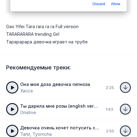
Discard
Allow
(Trend music)
mp3 бесплатно
Gao Yifei Tara rara ra ra Full version
TARARARARA trending Girl
Тарарарара девочка играет на трубе
Рекомендуемые треки:
Она моя доза девочка гипноза
2:25
Хасса
Ты дарила мне розы (english version bonus track)
1:43
Onative
Девочка очень хочет потусить с пацанами
2:50
Tanir, Tyomcha