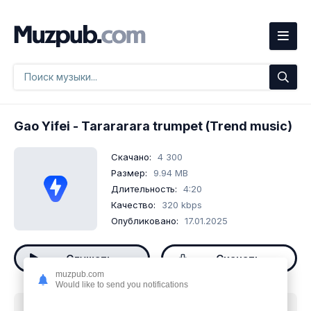
Gao Yifei
- Tarararara trumpet (Trend music)
Скачано:
4 300
Размер:
9.94 MB
Длительность:
4:20
Качество:
320 kbps
Опубликовано:
17.01.2025
Слушать
Скачать
muzpub.com
Would like to send you notifications
Скачать песню
Gao Yifei - Tarararara trumpet