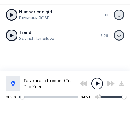
Number one girl
3:38
Блэкпинк ROSE
Trend
3:26
Sevinch Ismoilova
Tarararara trumpet (Trend music)
Gao Yifei
00:00
04:21