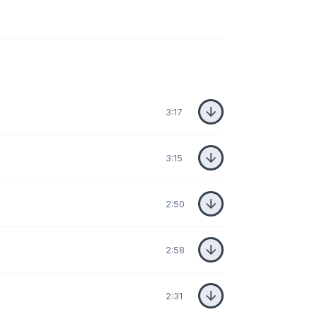
3:17
3:15
2:50
2:58
2:31