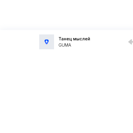
Танец мыслей
GUMA
Администрация:
admin@muzpub.com