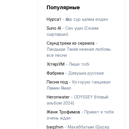
Популярные
Нурсат
- Өмір сүр қалма елден
Suno AI
- Сен үшін (Сезим
сырларын)
Саундтреки из сериала
-
Ландыши Такая нежная любовь
все песни
ХітяріУМ
- Лише тобі
Фабрика
- Девушка русская
Песня под
- Которую танцевал
Ламин Ямал
Heronwater
- ODYSSEY (Новый
альбом 2024)
Женя Трофимов
- Привет я тебя
очень ждал
baqzhvn
- Махаббатым (Qazaq