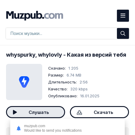
whyspurky, whylovly
- Какая из версий тебя
Скачано:
1 205
Размер:
6.74 MB
Длительность:
2:56
Качество:
320 kbps
Опубликовано:
16.01.2025
Слушать
Скачать
muzpub.com
Would like to send you notifications
Скачать песню
whyspurky, whylovly - Какая из