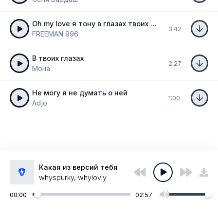
Oh my love я тону в глазах твоих ты просто верь
3:42
FREEMAN 996
В твоих глазах
2:27
Мона
Не могу я не думать о ней
1:00
Adjo
Какая из версий тебя
whyspurky, whylovly
00:00
02:57