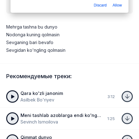
Discard
Allow
бесплатно
Mehrga tashna bu dunyo
Nodonga kuning qolmasin
Sevganing bari bevafo
Sevgidan ko'ngling qolmasin
Рекомендуемые треки:
Qara ko'zli janonim
3:12
Asilbek Bo'riyev
Meni tashlab azoblarga endi ko'ngling to'ldimi
1:25
Sevinch Ismoilova
Qimmat dunyo