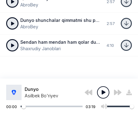
2:57
AbroBey
Dunyo shunchalar qimmatmi shu pulsiz zulmatmi
2:57
AbroBey
Sendan ham mendan ham qolar dunyo bu
4:10
Shaxrudiy Janoblari
Dunyo
Asilbek Bo'riyev
00:00
03:19