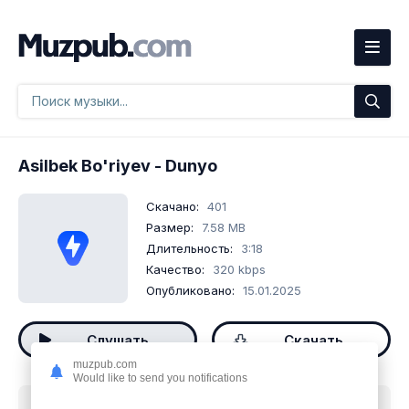
Asilbek Bo'riyev
- Dunyo
Скачано:
401
Размер:
7.58 MB
Длительность:
3:18
Качество:
320 kbps
Опубликовано:
15.01.2025
Слушать
Скачать
muzpub.com
Would like to send you notifications
Скачать песню
Asilbek Bo'riyev - Dunyo
mp3