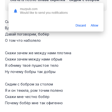
за столом
mp3 бесплатно
muzpub.com
Would like to send you notifications
Сидим с бобром за столом
Discard
Allow
Вдвоём, на ужин готовим полено
Давай поговорим, бобёр
О том что наболело
Скажи зачем же между нами плотина
Скажи зачем между нами обрыв
Я обниму твоё пушистое тело
Ну почему бобры так добры
Сидим с бобром за столом
Я и он текила, ром точим полено
Скажи мне честно бобёр
Почему бобёр мне так офигенно