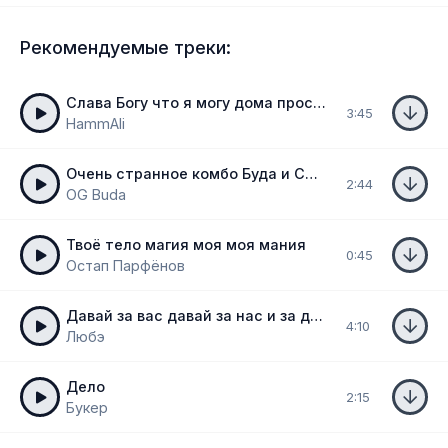
Рекомендуемые треки:
Слава Богу что я могу дома проснуться
3:45
HammAli
Очень странное комбо Буда и Слава
2:44
OG Buda
Твоё тело магия моя моя мания
0:45
Остап Парфёнов
Давай за вас давай за нас и за десант и за спецназ
4:10
Любэ
Дело
2:15
Букер