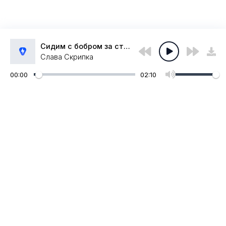
Сидим с бобром за столом
Слава Скрипка
00:00
02:10
Администрация:
admin@muzpub.com