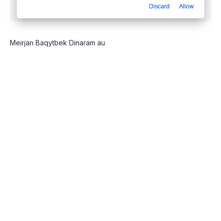
Discard
Allow
mp3 бесплатно
Meirjan Baqytbek Dinaram au