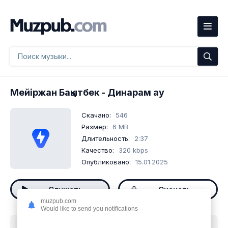
Мейіржан Бақытбек
- Динарам ау
Скачано:
546
Размер:
6 MB
Длительность:
2:37
Качество:
320 kbps
Опубликовано:
15.01.2025
Слушать
Скачать
muzpub.com
Would like to send you notifications
Скачать песню
Мейіржан Бақытбек - Динарам ау