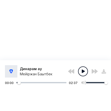
Динарам ау
Мейіржан Бақытбек
00:00
02:37