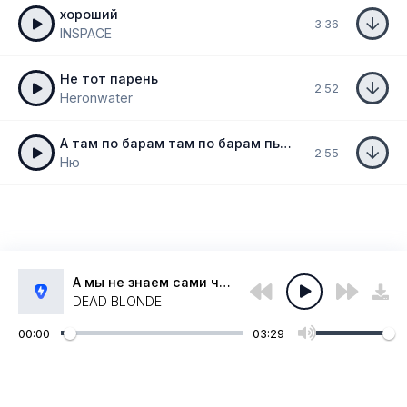
хороший
3:36
INSPACE
Не тот парень
2:52
Heronwater
А там по барам там по барам пьют вино
2:55
Ню
А мы не знаем сами что будет между нами
DEAD BLONDE
00:00
03:29