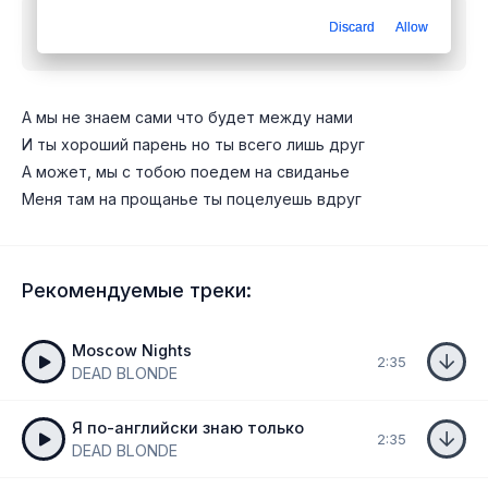
Скачать песню
DEAD BLONDE - А мы не знаем
Discard
Allow
сами что будет между нами
mp3 бесплатно
А мы не знаем сами что будет между нами
И ты хороший парень но ты всего лишь друг
А может, мы с тобою поедем на свиданье
Меня там на прощанье ты поцелуешь вдруг
Рекомендуемые треки:
Moscow Nights
2:35
DEAD BLONDE
Я по-английски знаю только
2:35
DEAD BLONDE