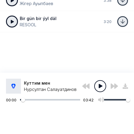
3:38
Жігер Ауыпбаев
Bir gün bir ýyl däl
3:20
RESOOL
Куттим мен
Нурсултан Салауатдинов
00:00
03:42