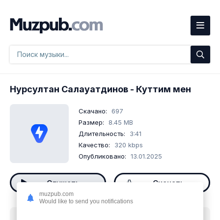
Нурсултан Салауатдинов
- Куттим мен
Скачано:
697
Размер:
8.45 MB
Длительность:
3:41
Качество:
320 kbps
Опубликовано:
13.01.2025
Слушать
Скачать
muzpub.com
Would like to send you notifications
Скачать песню
Нурсултан Салауатдинов - Куттим