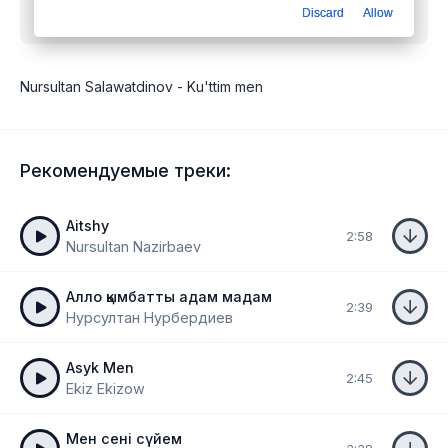
Discard
Allow
мен
mp3 бесплатно
Nursultan Salawatdinov - Ku'ttim men
Рекомендуемые треки:
Aitshy
2:58
Nursultan Nazirbaev
Алло қымбатты адам мадам
2:39
Нурсултан Нурбердиев
Asyk Men
2:45
Ekiz Ekizow
Мен сені сүйем