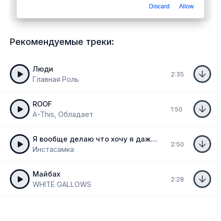
Discard
Allow
mp3 бесплатно
Рекомендуемые треки:
Люди
2:35
Главная Роль
ROOF
1:50
A-This, Обладает
Я вообще делаю что хочу я даже за деньги не замолчу
2:50
Инстасамка
Майбах
2:28
WHITE GALLOWS