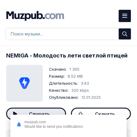
NEMIGA
- Молодость лети светлой птицей
Скачано:
1 365
Размер:
8.52 MB
Длительность:
3:43
Качество:
320 kbps
Опубликовано:
12.01.2025
Слушать
Скачать
muzpub.com
Would like to send you notifications
Скачать песню
NEMIGA - Молодость лети светлой