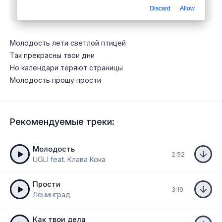
Discard
Allow
птицей
mp3 бесплатно
Молодость лети светлой птицей
Так прекрасны твои дни
Но календари теряют страницы
Молодость прошу прости
Рекомендуемые треки:
Молодость
2:52
UGLI feat. Клава Кока
Прости
3:19
Ленинград
Как твои дела