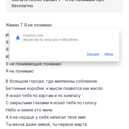
бесплатно
Жаман Т Я не понимаю
И как не влюбиться в тебя мне
muzpub.com
Would like to send you notifications
Я не понимаю
Я не понимаю
Discard
Allow
И как не влюбиться в тебя мне
Я не понимающие понимаю
Я не понимаю
В большом городе, где миллионы соблазнов
Бетонные коробки, и мысли плавятся как масло
Я искал тебя по картам и по компасу
С закрытыми глазами я искал тебя по голосу
Небо и земля это мили
А я на сердце у себя написал твоё имя
Ты весна даже зимой, ты первое марта