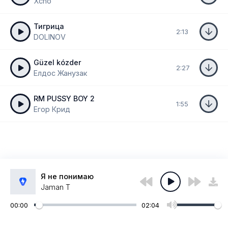
Xcho
Тигрица
2:13
DOLINOV
Güzel kózder
2:27
Елдос Жанузак
RM PUSSY BOY 2
1:55
Егор Крид
Я не понимаю
Jaman T
00:00
02:04