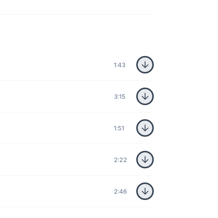
1:43
3:15
1:51
2:22
2:46