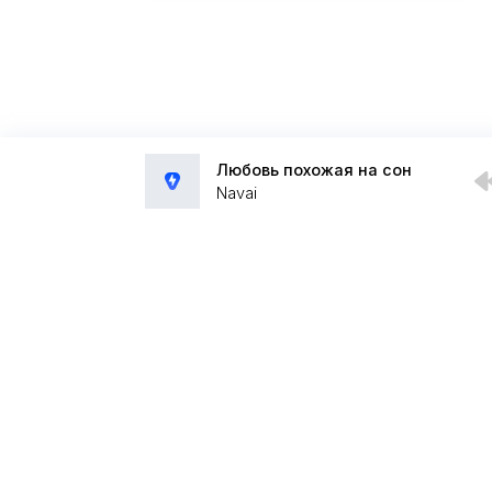
Любовь похожая на сон
Navai
Администрация:
admin@muzpub.com