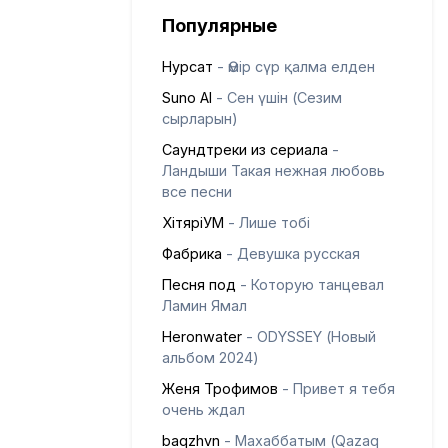
Популярные
Нурсат
- Өмір сүр қалма елден
Suno AI
- Сен үшін (Сезим
сырларын)
Саундтреки из сериала
-
Ландыши Такая нежная любовь
все песни
ХітяріУМ
- Лише тобі
Фабрика
- Девушка русская
Песня под
- Которую танцевал
Ламин Ямал
Heronwater
- ODYSSEY (Новый
альбом 2024)
Женя Трофимов
- Привет я тебя
очень ждал
baqzhvn
- Махаббатым (Qazaq