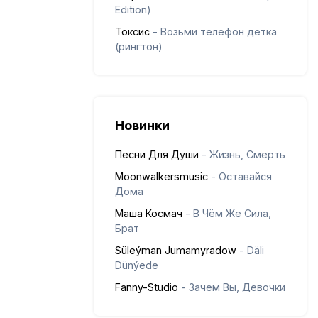
Edition)
Токсис
- Возьми телефон детка
(рингтон)
Новинки
Песни Для Души
- Жизнь, Смерть
Moonwalkersmusic
- Оставайся
Дома
Маша Космач
- В Чём Же Сила,
Брат
Süleýman Jumamyradow
- Däli
Dünýede
Fanny-Studio
- Зачем Вы, Девочки