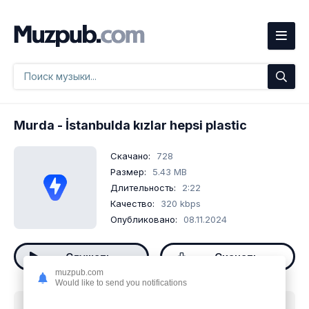
Murda
- İstanbulda kızlar hepsi plastic
Скачано:
728
Размер:
5.43 MB
Длительность:
2:22
Качество:
320 kbps
Опубликовано:
08.11.2024
Слушать
Скачать
muzpub.com
Would like to send you notifications
Скачать песню
Murda - İstanbulda kızlar hepsi